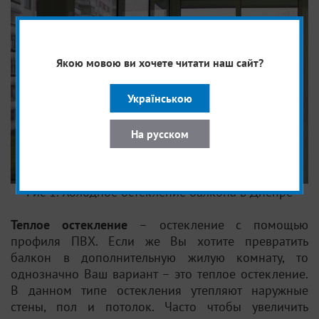
Якою мовою ви хочете читати наш сайт?
Українською
На русском
Рис 1. Холодное остекление балкона в Днепре
Теплое остекление
–
остекление с помощью
профиля ПВХ. Если же Вы хотите превратить
балкон в дополнительную жилую комнату, то
однозначно Ваш вариант – это теплое остекление.
В данном типе остекления утепляют наружные
стены, пол и потолок. Часто чтобы увеличить