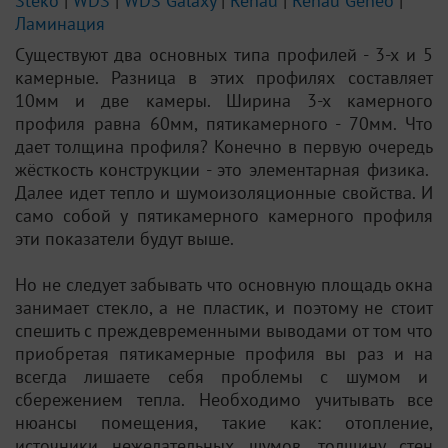
Steko
|
WDS
|
WDS Galaxy
|
Rehau
|
Rehau Geneo
|
Ламинация
Существуют два основных типа профилей - 3-х и 5
камерные. Разница в этих профилях составляет
10мм и две камеры. Ширина 3-х камерного
профиля равна 60мм, пятикамерного - 70мм. Что
дает толщина профиля? Конечно в первую очередь
жёсткость конструкции - это элементарная физика.
Далее идет тепло и шумоизоляционные свойства. И
само собой у пятикамерного камерного профиля
эти показатели будут выше.
Но не следует забывать что основную площадь окна
занимает стекло, а не пластик, и поэтому не стоит
спешить с преждевременными выводами от том что
приобретая пятикамерные профиля вы раз и на
всегда лишаете себя проблемы с шумом и
сбережением тепла. Необходимо учитывать все
нюансы помещения, такие как: отопление,
источники нежелательных шумов, толщину стен